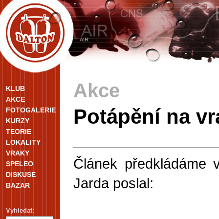
Akce
KLUB
AKCE
Potápění na v
FOTOGALERIE
KURZY
TEORIE
LOKALITY
VRAKY
Článek předkládáme v
SPELEO
DISKUSE
Jarda poslal:
BAZAR
Vyhledat: