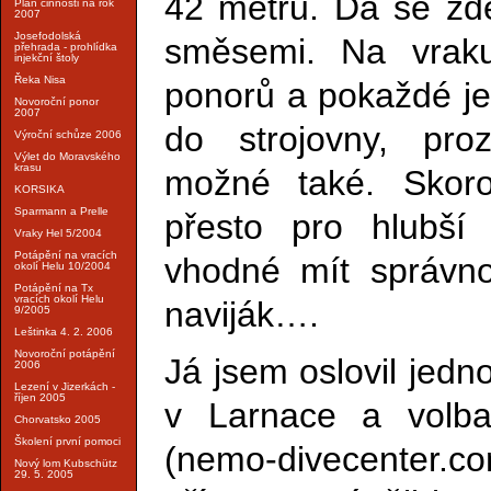
42 metrů. Dá se zde
Plán činnosti na rok
2007
Josefodolská
směsemi. Na vrak
přehrada - prohlídka
injekční štoly
Řeka Nisa
ponorů a pokaždé je 
Novoroční ponor
2007
do strojovny, pro
Výroční schůze 2006
Výlet do Moravského
krasu
možné také. Skoro
KORSIKA
Sparmann a Prelle
přesto pro hlubší
Vraky Hel 5/2004
Potápění na vracích
vhodné mít správnou
okolí Helu 10/2004
Potápění na Tx
vracích okolí Helu
naviják….
9/2005
Leštinka 4. 2. 2006
Novoroční potápění
Já jsem oslovil jedn
2006
Lezení v Jizerkách -
říjen 2005
v Larnace a volba
Chorvatsko 2005
Školení první pomoci
(nemo-divecenter
Nový lom Kubschütz
29. 5. 2005