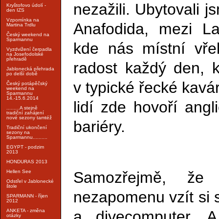
nezažili. Ubytovali 
Kryštofovo údolí -
den IZS
Vzpomínka na
Anafodida, mezi L
Martina Trdlu
Český weekend na
Sparmannu
kde nás místní vřel
Vyzdvižení čerpadla
na Josefodolské
přehradě
radost každý den, k
Jablonecká přehrada
po delší době
v typické řecké kavá
Český potápěčský
weekend na
Sparmannu
14.-15.6.2014
lidí zde hovoří angli
.........A stejně
tradiční zahájení
nové sezony tamtéž
bariéry.
Tradiční ukončení
sezony na
Sparmannu..........
EGYPT - podzim
2013
HONDURAS 2013
Samozřejmě, že
Hellen See
Odstřel v Jablonecké
štole
nezapomenu vzít si 
SPARMANN - říjen
2012
a divecomputer. 
ANKETA - změna
otázky