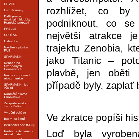
PF 2013
rozhlížet, co b
Lom Jesenný
Další posun
podniknout, co se
maximální hloubky
Hranické propasti
PRELLE
největší atrakce j
ŠROŤÁK
Ostrov Fiji
trajektu Zenobia, k
Návštěva pivnice
PUB
jako Titanic – pot
SPARMANN
Nehoda na
Svobodných
plavbě, jen oběti
Heřmanicích
Novoroční ponor +
nález munice
případě byly, zaplať 
SPARMANN - letní
výjezd
Kondiční plavba -
Chorvatsko
Ze společenského
života Daltonu
Výroční schůze
Ve zkratce popíši his
Interní sdělení
Berzdorfer see (SRN)
Loď byla vyrobe
Přehrada Jablonec -
aktuální stav