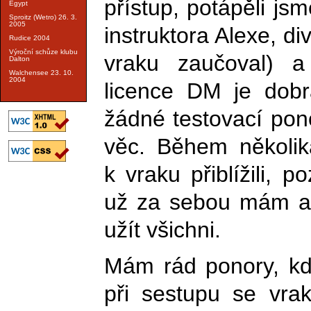
přístup, potápěli jsm
Egypt
Sproitz (Wetro) 26. 3.
2005
instruktora Alexe, di
Rudice 2004
Výroční schůze klubu
vraku zaučoval) a
Dalton
Walchensee 23. 10.
2004
licence DM je dobr
žádné testovací pon
věc. Během několik
k vraku přiblížili, p
už za sebou mám a
užít všichni.
Mám rád ponory, kd
při sestupu se vr