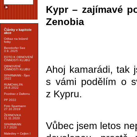
Kypr – zajímavé po
Zenobia
Články v kapitole
akce
Odkaz na krásné
fotky
Berzdorfer See
3.9..2025
FOTO K OBNOVENÍ
ČINNOSTI KLUBU
Ahoj kamarádi, tak 
OBNOVENÍ
ČINNOSTI KLUBU
SPARMANN - říjen
s vámi podělím o s
2022
RUMCHALPA
28.8.2022
z Kypru.
Pozdrav z Daltonu
PF 2022
Foto Sparmann
27.10.2019
ŽERNOVKA
11.11.2020
Vůbec jsem letos nep
SPARMANN
3.7.2020
Maledivy + Cejlon I