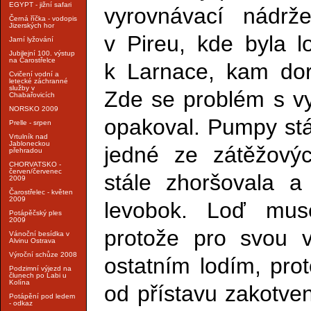
EGYPT - jižní safari
vyrovnávací nádrž
Černá říčka - vodopis
Jizerských hor
v Pireu, kde byla l
Jarní lyžování
Jubilejní 100. výstup
na Čarostřelce
k Larnace, kam dor
Cvičení vodní a
letecké záchranné
služby v
Zde se problém s v
Chabařovicích
NORSKO 2009
opakoval. Pumpy st
Prelle - srpen
Vrtulník nad
Jabloneckou
jedné ze zátěžovýc
přehradou
CHORVATSKO -
červen/červenec
stále zhoršovala a
2009
Čarostřelec - květen
2009
levobok. Loď muse
Potápěčský ples
2009
protože pro svou ve
Vánoční besídka v
Alvinu Ostrava
Výroční schůze 2008
ostatním lodím, pro
Podzimní výjezd na
člunech po Labi u
Kolína
od přístavu zakotve
Potápění pod ledem
- odkaz