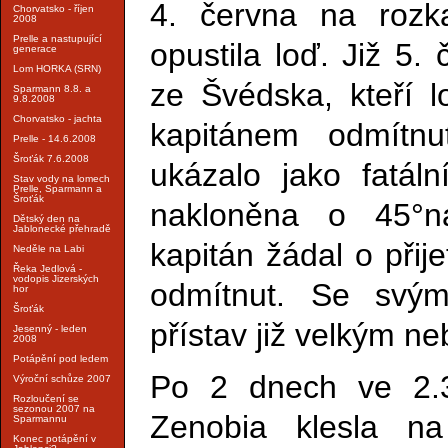
4. června na rozk
Chorvatsko - říjen
2008
Prelle a nastupující
opustila loď. Již 5. 
generace
Lom HORKA (SRN)
ze Švédska, kteří lo
Sparmann 8.8. a
9.8.2008
Chorvatsko - jachta
kapitánem odmítnu
Prelle - 14.6.2008
Šroťák 7.6.2008
ukázalo jako fatáln
Stav vody na lomech
Prelle, Sparmann a
Šroťák
nakloněna o 45°n
Dětský den na
Jablonecké přehradě
kapitán žádal o přije
Neděle na Labi
Řeka Jedlová -
vodopis Jizerských
odmítnut. Se svý
hor
Šroťák
přístav již velkým n
Jesenný - leden
2008
Potápění pod ledem
Po 2 dnech ve 2.
Výroční schůze 2007
Rozloučení se
sezonou 2007 na
Zenobia klesla n
Sparmannu
Konec potápění v