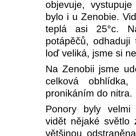
objevuje, vystupuj
bylo i u Zenobie. Vi
teplá asi 25°c. 
potápěčů, odhaduji t
loď veliká, jsme si n
Na Zenobii jsme udě
celková obhlídka
pronikáním do nitra.
Ponory byly velmi
vidět nějaké světlo 
většinou odstraněna