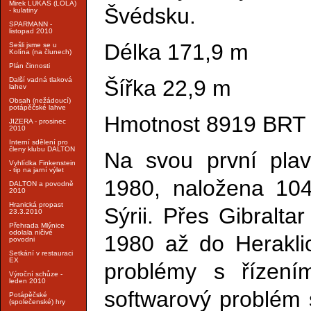
Mirek LUKÁŠ (LOLA)
Švédsku.
- kulatiny
SPARMANN -
listopad 2010
Délka 171,9 m
Sešli jsme se u
Kolína (na člunech)
Plán činnosti
Šířka 22,9 m
Další vadná tlaková
lahev
Obsah (nežádoucí)
potápěčské lahve
Hmotnost 8919 BRT
JIZERA - prosinec
2010
Interní sdělení pro
členy klubu DALTON
Na svou první plav
Vyhlídka Finkenstein
- tip na jarní výlet
1980, naložena 104
DALTON a povodně
2010
Hranická propast
Sýrii. Přes Gibralta
23.3.2010
Přehrada Mlýnice
odolala ničivé
1980 až do Heraklion
povodni
Setkání v restauraci
EX
problémy s řízením
Výroční schůze -
leden 2010
softwarový problém
Potápěčské
(společenské) hry