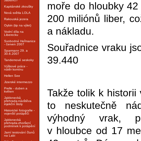
Jablonci?
moře do hloubky 42 
Kapitánské zkoušky
Nová světla LOLA
200 miliónů liber, c
Rakouská jezera
Oybin (tip na výlet)
a nákladu.
Vodní díla na
Liberecku
Svobodné Heřmanice
Souřadnice vraku js
- červen 2007
Sparmann 29. a
30.6.2007
39.440
Tandemové seskoky
Výškové práce -
nátěr komínu
Hellen See
Jizerské intermezzo
Prelle - duben a
Takže tolik k histori
květen
Jablonecká
přehrada-návštěva
to neskutečně ná
injekční štoly
Historické fotografie -
vojenští potápěči
výhodný vrak, p
Jablonecká
přehrada-zhoršení
podmínek k potápění
v hloubce od 17 me
Jarní testování člunů
na Labi