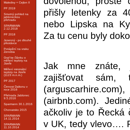
dovolenou, prostě 
Maledivy + Cejlon II
PF 2019
přišly letenky za 
Smutný pohled na
jabloneckou
přehradu
nebo Lipska na Kyp
SPARMANN
2.12.2018
Za tu cenu byly dok
PF 2018
Jesenný - po dlouhé
přestávce
Potápění na vraku
Zenobia
Graf ke článku o
měření teploty na
Jak mne znáte, 
Jizeře
Měření minimální
teploty na Jizeře
zajišťovat sám, 
(1123 m.n.m.)
PF 2017
(arguscarhire
Činnost Daltonu v
roce 2016
Přehrada Jablonec
(airbnb.com). Jedin
9.5.2016
Sparmann 30.1.2016
ačkoliv je to Řecká 
Chorvatsko 2015
SPARMANN
14.11.2014
v UK, tedy vlevo…. P
SPARMANN
11.10.2014