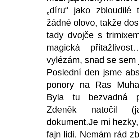
„díru“ jako zbloudilé
žádné olovo, takže dos
tady dvojče s trimixem
magická přitažlivo
vylézám, snad se sem j
Poslední den jsme abs
ponory na Ras Muha
Byla tu bezvadná pa
Zdeněk natočil (
dokument.Je mi hezky,
fajn lidi. Nemám rád z