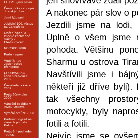
jen shovívavě zdáli poz
EGYPT - jižní safari
Černá říčka - vodopis
A nakonec pár slov o p
Jizerských hor
Jarní lyžování
Jezdili jsme na lodi,
Jubilejní 100. výstup
na Čarostřelce
Cvičení vodní a
Úplně o všem jsme r
letecké záchranné
služby v
Chabařovicích
pohoda. Většinu pono
NORSKO 2009
Prelle - srpen
Sharmu u ostrova Ti
Vrtulník nad
Jabloneckou
přehradou
Navštívili jsme i báj
CHORVATSKO -
červen/červenec
2009
někteří již dříve byli)
Čarostřelec - květen
2009
Potápěčský ples
tak všechny prostor
2009
Vánoční besídka v
Alvinu Ostrava
motocykly, byly napro
Výroční schůze 2008
Podzimní výjezd na
fotili a fotili.
člunech po Labi u
Kolína
Potápění pod ledem
Nejvíc jsme se ovšem
- odkaz