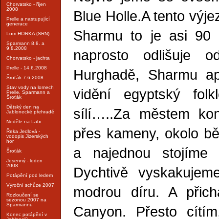
Chorvatsko - říjen
2008
Blue Holle.A tento výj
Prelle a nastupující
generace
Sharmu to je asi 90
Lom HORKA (SRN)
Sparmann 8.8. a
9.8.2008
naprosto odlišuje od
Chorvatsko - jachta
Prelle - 14.6.2008
Hurghadě, Sharmu apo
Šroťák 7.6.2008
Stav vody na lomech
vidění egyptský folkl
Prelle, Sparmann a
Šroťák
Dětský den na
sílí…..Za městem kon
Jablonecké přehradě
Neděle na Labi
přes kameny, okolo běž
Řeka Jedlová -
vodopis Jizerských
hor
a najednou stojíme 
Šroťák
Jesenný - leden
2008
Dychtivě vyskakujem
Potápění pod ledem
Výroční schůze 2007
modrou díru. A přichá
Rozloučení se
sezonou 2007 na
Sparmannu
Canyon. Přesto cítím
Konec potápění v