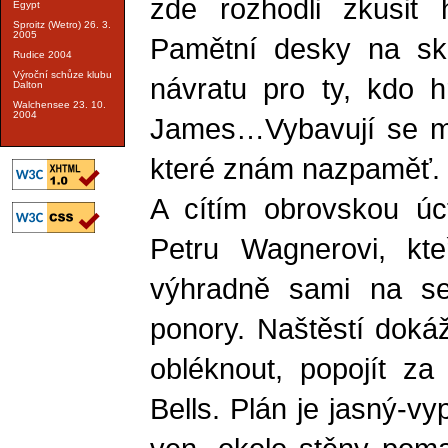
zde rozhodli zkusit 
Egypt
Sproitz (Wetro) 26. 3.
2005
Pamětní desky na ská
Rudice 2004
Výroční schůze klubu
návratu pro ty, kdo hr
Dalton
Walchensee 23. 10.
2004
James…Vybavují se mi
které znám nazpaměť.
A cítím obrovskou úct
Petru Wagnerovi, kte
výhradně sami na seb
ponory. Naštěstí dokáž
obléknout, popojít z
Bells. Plán je jasný-