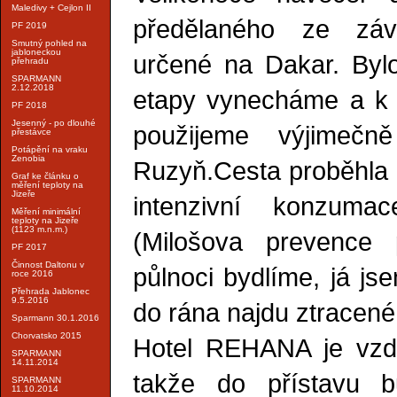
Maledivy + Cejlon II
předělaného ze záv
PF 2019
Smutný pohled na
jabloneckou
určené na Dakar. Bylo
přehradu
SPARMANN
2.12.2018
etapy vynecháme a k
PF 2018
Jesenný - po dlouhé
použijeme výjimečn
přestávce
Potápění na vraku
Zenobia
Ruzyň.Cesta proběhla 
Graf ke článku o
měření teploty na
Jizeře
intenzivní konzumac
Měření minimální
teploty na Jizeře
(1123 m.n.m.)
(Milošova prevence 
PF 2017
Činnost Daltonu v
půlnoci bydlíme, já js
roce 2016
Přehrada Jablonec
9.5.2016
do rána najdu ztracené
Sparmann 30.1.2016
Chorvatsko 2015
Hotel REHANA je vzd
SPARMANN
14.11.2014
takže do přístavu b
SPARMANN
11.10.2014