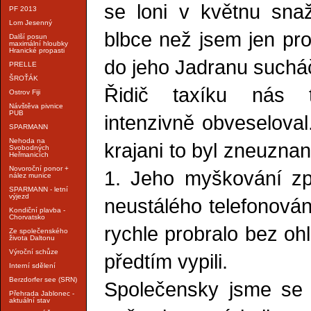
se loni v květnu snaž
PF 2013
Lom Jesenný
blbce než jsem jen prot
Další posun
maximální hloubky
Hranické propasti
do jeho Jadranu suchá
PRELLE
ŠROŤÁK
Řidič taxíku nás 
Ostrov Fiji
Návštěva pivnice
PUB
intenzivně obveseloval
SPARMANN
Nehoda na
krajani to byl zneuzna
Svobodných
Heřmanicích
Novoroční ponor +
1. Jeho myškování zp
nález munice
SPARMANN - letní
výjezd
neustálého telefonován
Kondiční plavba -
Chorvatsko
rychle probralo bez oh
Ze společenského
života Daltonu
Výroční schůze
předtím vypili.
Interní sdělení
Berzdorfer see (SRN)
Společensky jsme se sn
Přehrada Jablonec -
aktuální stav