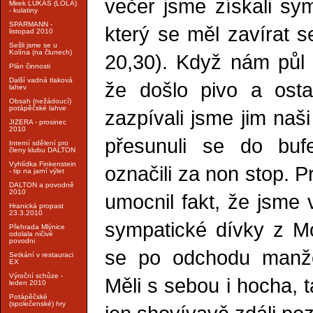
večer jsme získali sym
Mirek LUKÁŠ (LOLA)
- kulatiny
SPARMANN -
který se měl zavírat 
listopad 2010
Sešli jsme se u
Kolína (na člunech)
20,30). Když nám půl h
Plán činnosti
Další vadná tlaková
že došlo pivo a osta
lahev
Obsah (nežádoucí)
potápěčské lahve
zazpívali jsme jim naš
JIZERA - prosinec
2010
přesunuli se do bufe
Interní sdělení pro
členy klubu DALTON
Vyhlídka Finkenstein
označili za non stop. P
- tip na jarní výlet
DALTON a povodně
2010
umocnil fakt, že jsme 
Hranická propast
23.3.2010
sympatické dívky z Mo
Přehrada Mlýnice
odolala ničivé
povodni
se po odchodu manžel
Setkání v restauraci
EX
Výroční schůze -
Měli s sebou i hocha, 
leden 2010
Potápěčské
(společenské) hry