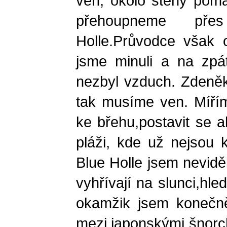
ven, okolo stěny pom
přehoupneme př
Holle.Průvodce však o
jsme minuli a na zpát
nezbyl vzduch. Zdeně
tak musíme ven. Míř
ke břehu,postavit se 
pláži, kde už nejsou k
Blue Holle jsem nevidě
vyhřívají na slunci,hl
okamžik jsem konečně
mezi japonskými šnorch