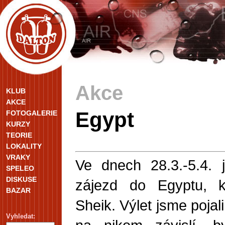
Akce
KLUB
AKCE
Egypt
FOTOGALERIE
KURZY
TEORIE
LOKALITY
VRAKY
Ve dnech 28.3.-5.4. 
SPELEO
DISKUSE
zájezd do Egyptu, k
BAZAR
Sheik. Výlet jsme poja
Vyhledat: