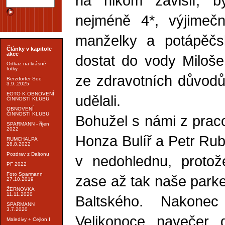
na nikom závislí, b
nejméně 4*, výjime
manželky a potápěčsk
Články v kapitole
akce
dostat do vody Miloše
Odkaz na krásné
fotky
ze zdravotních důvodů.
Berzdorfer See
3.9..2025
FOTO K OBNOVENÍ
udělali.
ČINNOSTI KLUBU
OBNOVENÍ
ČINNOSTI KLUBU
Bohužel s námi z prac
SPARMANN - říjen
2022
Honza Bulíř a Petr Rub
RUMCHALPA
28.8.2022
Pozdrav z Daltonu
v nedohlednu, protož
PF 2022
Foto Sparmann
zase až tak naše parke
27.10.2019
ŽERNOVKA
11.11.2020
Baltského. Nakone
SPARMANN
3.7.2020
Velikonoce navečer d
Maledivy + Cejlon I