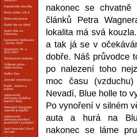
Jablonci?
nakonec se chvatně 
Kapitánské zkoušky
Nová světla LOLA
článků Petra Wagnera
Rakouská jezera
Oybin (tip na výlet)
lokalita má svá kouzla
Vodní díla na
Liberecku
Svobodné Heřmanice
a tak já se v očekáván
- červen 2007
Sparmann 29. a
30.6.2007
dobře. Náš průvodce t
Tandemové seskoky
Výškové práce -
po nalezení toho nej
nátěr komínu
Hellen See
moc času (vzduchu) 
Jizerské intermezzo
Prelle - duben a
květen
Nevadí, Blue holle to v
Jablonecká
přehrada-návštěva
injekční štoly
Po vynoření v silném v
Historické fotografie -
vojenští potápěči
auta a hurá na Blu
Jablonecká
přehrada-zhoršení
podmínek k potápění
nakonec se láme pru
Jarní testování člunů
na Labi