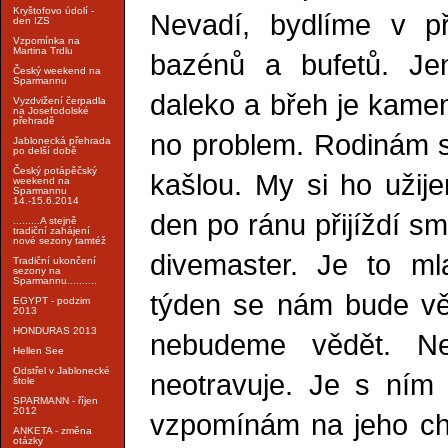
Kryštofovo údolí -
Nevadí, bydlíme v p
den IZS
Vzpomínka na
Martina Trdlu
bazénů a bufetů. Je
Český weekend na
Sparmannu
daleko a břeh je kamen
Vyzdvižení čerpadla
na Josefodolské
přehradě
no problem. Rodinám se
Jablonecká přehrada
po delší době
Český potápěčský
kašlou. My si ho užije
weekend na
Sparmannu
14.-15.6.2014
den po ránu přijíždí s
.........A stejně
tradiční zahájení
nové sezony tamtéž
divemaster. Je to m
Tradiční ukončení
sezony na
Sparmannu..........
týden se nám bude vě
EGYPT - podzim
2013
HONDURAS 2013
nebudeme vědět. Ne
Hellen See
Odstřel v Jablonecké
neotravuje. Je s ním
štole
SPARMANN - říjen
2012
vzpomínám na jeho cho
ANKETA - změna
otázky