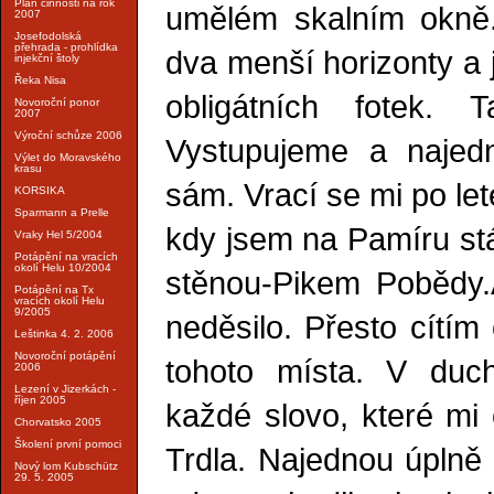
Plán činnosti na rok
umělém skalním okně.
2007
Josefodolská
přehrada - prohlídka
dva menší horizonty a 
injekční štoly
Řeka Nisa
obligátních fotek.
Novoroční ponor
2007
Výroční schůze 2006
Vystupujeme a najedn
Výlet do Moravského
krasu
sám. Vrací se mi po let
KORSIKA
Sparmann a Prelle
kdy jsem na Pamíru stá
Vraky Hel 5/2004
Potápění na vracích
okolí Helu 10/2004
stěnou-Pikem Pobědy.
Potápění na Tx
vracích okolí Helu
9/2005
neděsilo. Přesto cítím
Leštinka 4. 2. 2006
Novoroční potápění
tohoto místa. V duch
2006
Lezení v Jizerkách -
říjen 2005
každé slovo, které mi o
Chorvatsko 2005
Školení první pomoci
Trdla. Najednou úplně 
Nový lom Kubschütz
29. 5. 2005