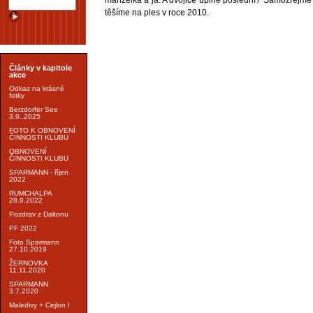
těšíme na ples v roce 2010.
Články v kapitole
akce
Odkaz na krásné
fotky
Berzdorfer See
3.9..2025
FOTO K OBNOVENÍ
ČINNOSTI KLUBU
OBNOVENÍ
ČINNOSTI KLUBU
SPARMANN - říjen
2022
RUMCHALPA
28.8.2022
Pozdrav z Daltonu
PF 2022
Foto Sparmann
27.10.2019
ŽERNOVKA
11.11.2020
SPARMANN
3.7.2020
Maledivy + Cejlon I