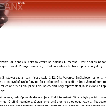
ny. Tou dobou je potřeba vyrazit na nějakou tu merendu, vzít s sebou běhe
vypít nestačili. Proto je přirozené, že Dalton v takových chvílích postaví nejsilněj
mržovka zaujali svá místa u stolu č. 12. Díky Veronice Šmákalové máme již někol
 byla demotivační. Naše řady posílili i nečlenové klubu, kteří s námi ovšem během 
ami. Zatančit si s námi přišel i dlouholetý endurový reprezentant, mistr evropy a ú
reje.
do lesa, neboť potápěčské obci jsou již dobře známé. Nálada byla parádní, vskut
ám domů příliš nechtělo a zůstali jsme ještě dlouho po odjezdu kapely. Předposled
náš doktor Jarda Tomášek s kolegou Pěchulou. A to je tak asi vše. Víc není potře