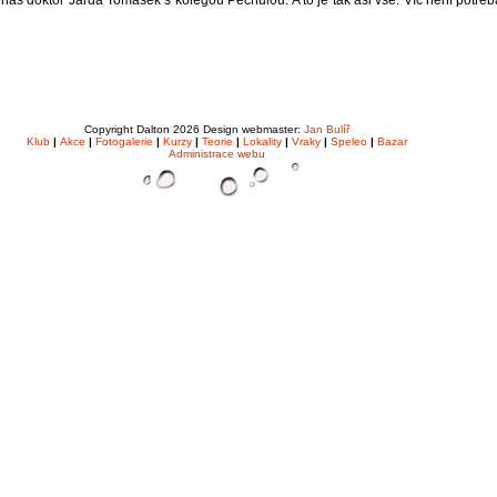
Copyright Dalton 2026 Design webmaster:
Jan Bulíř
Klub
|
Akce
|
Fotogalerie
|
Kurzy
|
Teorie
|
Lokality
|
Vraky
|
Speleo
|
Bazar
Administrace webu