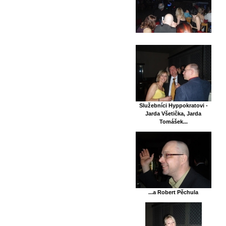
Služebníci Hyppokratovi -
Jarda Všetička, Jarda
Tomášek...
...a Robert Pěchula