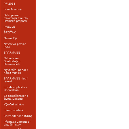
PF 2013
Lom Jesenný
Další posun
maximální hloubky
Hranické propasti
PRELLE
ŠROŤÁK
Ostrov Fiji
Návštěva pivnice
PUB
SPARMANN
Nehoda na
Svobodných
Heřmanicích
Novoroční ponor +
nález munice
SPARMANN - letní
výjezd
Kondiční plavba -
Chorvatsko
Ze společenského
života Daltonu
Výroční schůze
Interní sdělení
Berzdorfer see (SRN)
Přehrada Jablonec -
aktuální stav