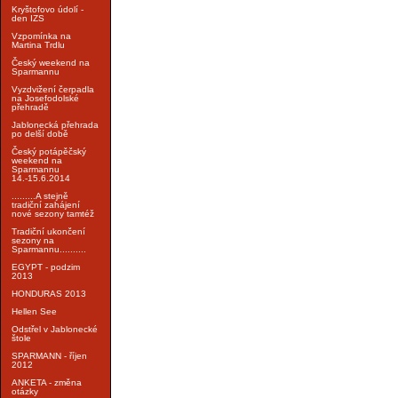
Kryštofovo údolí -
den IZS
Vzpomínka na
Martina Trdlu
Český weekend na
Sparmannu
Vyzdvižení čerpadla
na Josefodolské
přehradě
Jablonecká přehrada
po delší době
Český potápěčský
weekend na
Sparmannu
14.-15.6.2014
.........A stejně
tradiční zahájení
nové sezony tamtéž
Tradiční ukončení
sezony na
Sparmannu..........
EGYPT - podzim
2013
HONDURAS 2013
Hellen See
Odstřel v Jablonecké
štole
SPARMANN - říjen
2012
ANKETA - změna
otázky