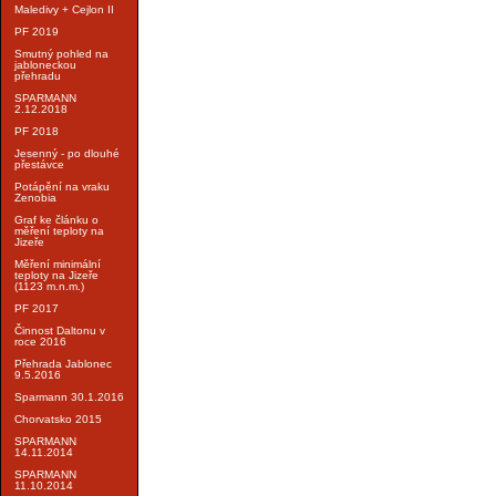
Maledivy + Cejlon II
PF 2019
Smutný pohled na
jabloneckou
přehradu
SPARMANN
2.12.2018
PF 2018
Jesenný - po dlouhé
přestávce
Potápění na vraku
Zenobia
Graf ke článku o
měření teploty na
Jizeře
Měření minimální
teploty na Jizeře
(1123 m.n.m.)
PF 2017
Činnost Daltonu v
roce 2016
Přehrada Jablonec
9.5.2016
Sparmann 30.1.2016
Chorvatsko 2015
SPARMANN
14.11.2014
SPARMANN
11.10.2014