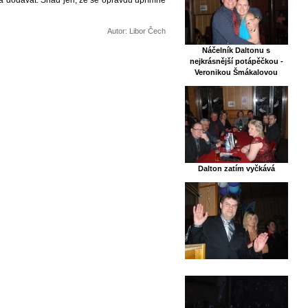
Autor: Libor Čech
Náčelník Daltonu s
nejkrásnější potápěčkou -
Veronikou Šmákalovou
Dalton zatím vyčkává