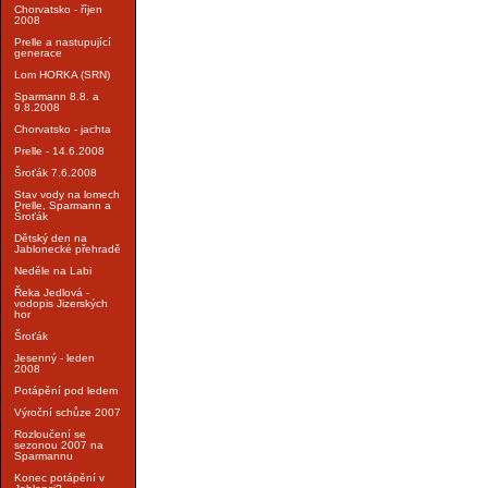
Chorvatsko - říjen
2008
Prelle a nastupující
generace
Lom HORKA (SRN)
Sparmann 8.8. a
9.8.2008
Chorvatsko - jachta
Prelle - 14.6.2008
Šroťák 7.6.2008
Stav vody na lomech
Prelle, Sparmann a
Šroťák
Dětský den na
Jablonecké přehradě
Neděle na Labi
Řeka Jedlová -
vodopis Jizerských
hor
Šroťák
Jesenný - leden
2008
Potápění pod ledem
Výroční schůze 2007
Rozloučení se
sezonou 2007 na
Sparmannu
Konec potápění v