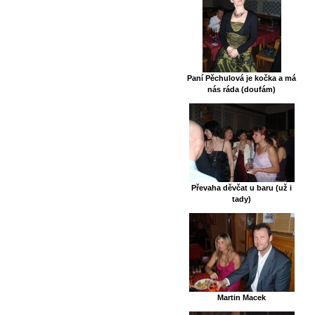
Paní Pěchulová je kočka a má
nás ráda (doufám)
Převaha děvčat u baru (už i
tady)
Martin Macek