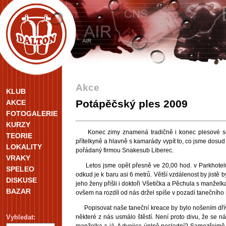
Akce
KLUB
Potápěčský ples 2009
AKCE
FOTOGALERIE
KURZY
Konec zimy znamená tradičně i konec plesové sezo
TEORIE
přítelkyně a hlavně s kamarády vypít to, co jsme dosud 
LOKALITY
pořádaný firmou Snakesub Liberec.
VRAKY
Letos jsme opět přesně ve 20,00 hod. v Parkhotelu S
SPELEO
odkud je k baru asi 6 metrů. Větší vzdálenost by jistě
DISKUSE
jeho ženy přišli i doktoři Všetička a Pěchula s manželk
BAZAR
ovšem na rozdíl od nás držel spíše v pozadí tanečního 
Popisovat naše taneční kreace by bylo nošením dříví 
některé z nás usmálo štěstí. Není proto divu, že se n
Vyhledat:
manželka a já. A dvojice úplně poslední? Samozřejmě 