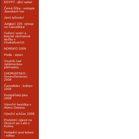
EGYPT - jižní safari
Černá říčka - vodopis
Jizerských hor
Jarní lyžování
Jubilejní 100. výstup
na Čarostřelce
Cvičení vodní a
letecké záchranné
služby v
Chabařovicích
NORSKO 2009
Prelle - srpen
Vrtulník nad
Jabloneckou
přehradou
CHORVATSKO -
červen/červenec
2009
Čarostřelec - květen
2009
Potápěčský ples
2009
Vánoční besídka v
Alvinu Ostrava
Výroční schůze 2008
Podzimní výjezd na
člunech po Labi u
Kolína
Potápění pod ledem
- odkaz