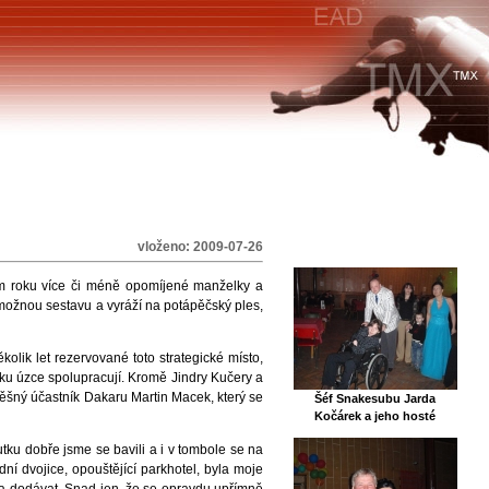
vloženo: 2009-07-26
m roku více či méně opomíjené manželky a
ší možnou sestavu a vyráží na potápěčský ples,
ik let rezervované toto strategické místo,
roku úzce spolupracují. Kromě Jindry Kučery a
spěšný účastník Dakaru Martin Macek, který se
Šéf Snakesubu Jarda
Kočárek a jeho hosté
ku dobře jsme se bavili a i v tombole se na
ní dvojice, opouštějící parkhotel, byla moje
ba dodávat. Snad jen, že se opravdu upřímně