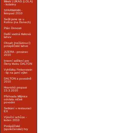
Mirek LUKÁŠ (LOLA)
- kulatiny
SPARMANN -
listopad 2010
Sešli jsme se u
Kolína (na člunech)
Plán činnosti
Další vadná tlaková
lahev
Obsah (nežádoucí)
potápěčské lahve
JIZERA - prosinec
2010
Interní sdělení pro
členy klubu DALTON
Vyhlídka Finkenstein
- tip na jarní výlet
DALTON a povodně
2010
Hranická propast
23.3.2010
Přehrada Mlýnice
odolala ničivé
povodni
Setkání v restauraci
EX
Výroční schůze -
leden 2010
Potápěčské
(společenské) hry