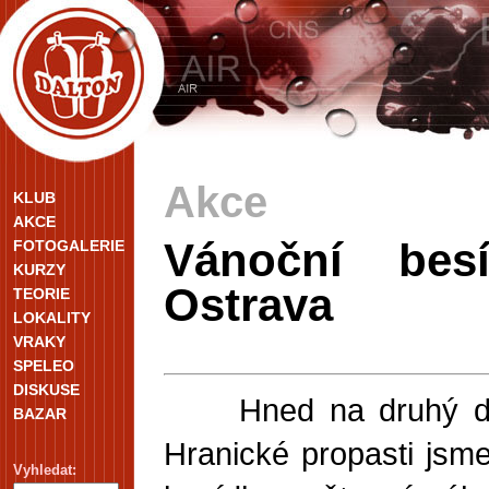
Akce
KLUB
AKCE
Vánoční bes
FOTOGALERIE
KURZY
Ostrava
TEORIE
LOKALITY
VRAKY
SPELEO
DISKUSE
Hned na druhý den
BAZAR
Hranické propasti jsme
Vyhledat: