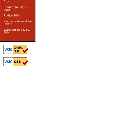
Egypt
Sproitz (Wetro) 26. 3.
2005
Rudice 2004
Výroční schůze klubu
Dalton
Walchensee 23. 10.
2004