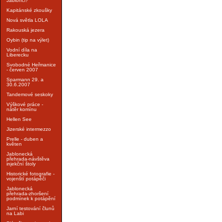
Jablonci?
Kapitánské zkoušky
Nová světla LOLA
Rakouská jezera
Oybin (tip na výlet)
Vodní díla na
Liberecku
Svobodné Heřmanice
- červen 2007
Sparmann 29. a
30.6.2007
Tandemové seskoky
Výškové práce -
nátěr komínu
Hellen See
Jizerské intermezzo
Prelle - duben a
květen
Jablonecká
přehrada-návštěva
injekční štoly
Historické fotografie -
vojenští potápěči
Jablonecká
přehrada-zhoršení
podmínek k potápění
Jarní testování člunů
na Labi