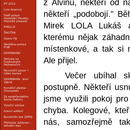
z Alvinu, někteří od 
PF 2013
Lom Jesenný
někteří „podobojí." Bě
Další posun
maximální hloubky
Hranické propasti
Mirek LOLA Lukáš a
PRELLE
ŠROŤÁK
kterému nějak záhadně
Ostrov Fiji
Návštěva pivnice
místenkové, a tak si m
PUB
SPARMANN
Ale přijel.
Nehoda na
Svobodných
Heřmanicích
Novoroční ponor +
Večer ubíhal skvě
nález munice
SPARMANN - letní
výjezd
postupně. Někteří usnul
Kondiční plavba -
Chorvatsko
jsme využili pokoj pro
Ze společenského
života Daltonu
Výroční schůze
chyba. Kolegové, kteří
Interní sdělení
Berzdorfer see (SRN)
nás, samozřejmě tak
Přehrada Jablonec -
aktuální stav