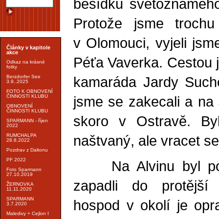
besídku světoznámého 
Protože jsme trochu 
v Olomouci, vyjeli jsm
Články v kapitole
akce
Péťa Vaverka. Cestou j
Odkaz na krásné
fotky
kamaráda Jardy Sucho
Berzdorfer See
3.9..2025
FOTO K OBNOVENÍ
jsme se zakecali a na
ČINNOSTI KLUBU
OBNOVENÍ
ČINNOSTI KLUBU
skoro v Ostravě. By
SPARMANN - říjen
2022
naštvaný, ale vracet 
RUMCHALPA
28.8.2022
Pozdrav z Daltonu
PF 2022
Na Alvinu byl pode
Foto Sparmann
27.10.2019
zapadli do protějš
ŽERNOVKA
11.11.2020
SPARMANN
hospod v okolí je op
3.7.2020
Maledivy + Cejlon I