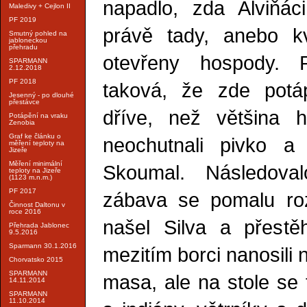
napadlo, zda Alviňáci
Maledivy + Cejlon II
PF 2019
právě tady, anebo kv
Smutný pohled na
jabloneckou
přehradu
otevřeny hospody. P
SPARMANN
2.12.2018
PF 2018
taková, že zde potá
Jesenný - po dlouhé
přestávce
dříve, než většina 
Potápění na vraku
Zenobia
Graf ke článku o
neochutnali pivko a
měření teploty na
Jizeře
Měření minimální
Skoumal. Následoval
teploty na Jizeře
(1123 m.n.m.)
PF 2017
zábava se pomalu roz
Činnost Daltonu v
roce 2016
našel Silva a přestě
Přehrada Jablonec
9.5.2016
Sparmann 30.1.2016
mezitím borci nanosili 
Chorvatsko 2015
SPARMANN
masa, ale na stole se 
14.11.2014
SPARMANN
11.10.2014