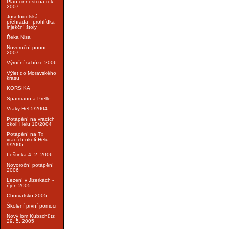
Plán činnosti na rok
2007
Josefodolská
přehrada - prohlídka
injekční štoly
Řeka Nisa
Novoroční ponor
2007
Výroční schůze 2006
Výlet do Moravského
krasu
KORSIKA
Sparmann a Prelle
Vraky Hel 5/2004
Potápění na vracích
okolí Helu 10/2004
Potápění na Tx
vracích okolí Helu
9/2005
Leštinka 4. 2. 2006
Novoroční potápění
2006
Lezení v Jizerkách -
říjen 2005
Chorvatsko 2005
Školení první pomoci
Nový lom Kubschütz
29. 5. 2005