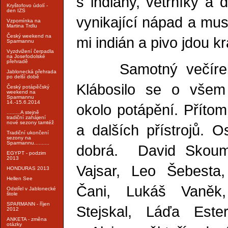
s indiány, větrníky a 
Kryštofovo údolí -
den IZS
vynikající nápad a mus
Vzpomínka na
Martina Trdlu
Český weekend na
mi indián a pivo jdou 
Sparmannu
Vyzdvižení čerpadla
na Josefodolské
přehradě
Samotný večírek b
Jablonecká přehrada
po delší době
Klábosilo se o vš
Český potápěčský
weekend na
Sparmannu
14.-15.6.2014
okolo potápění. Přítom
.........A stejně
tradiční zahájení
nové sezony tamtéž
a dalších přístrojů. O
Tradiční ukončení
sezony na
Sparmannu..........
dobrá. David Skouma
EGYPT - podzim
2013
Vajsar, Leo Šebesta,
HONDURAS 2013
Hellen See
Čani, Lukáš Vaněk
Odstřel v Jablonecké
štole
SPARMANN - říjen
Stejskal, Láďa Este
2012
ANKETA - změna
otázky