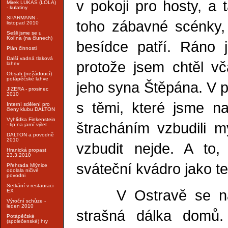
v pokoji pro hosty, a 
Mirek LUKÁŠ (LOLA)
- kulatiny
SPARMANN -
toho zábavné scénky,
listopad 2010
Sešli jsme se u
Kolína (na člunech)
besídce patří. Ráno j
Plán činnosti
Další vadná tlaková
protože jsem chtěl v
lahev
Obsah (nežádoucí)
potápěčské lahve
jeho syna Štěpána. V p
JIZERA - prosinec
2010
s těmi, které jsme na
Interní sdělení pro
členy klubu DALTON
Vyhlídka Finkenstein
štracháním vzbudili 
- tip na jarní výlet
DALTON a povodně
2010
vzbudit nejde. A to
Hranická propast
23.3.2010
sváteční kvádro jako te
Přehrada Mlýnice
odolala ničivé
povodni
Setkání v restauraci
V Ostravě se nám f
EX
Výroční schůze -
leden 2010
strašná dálka domů
Potápěčské
(společenské) hry