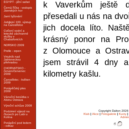
k Vaverkům ještě d
EGYPT - jižní safari
Černá říčka - vodopis
Jizerských hor
přesedali u nás na dvo
Jarní lyžování
Jubilejní 100. výstup
jich docela líto. Naš
na Čarostřelce
Cvičení vodní a
letecké záchranné
krásný ponor na Pro
služby v
Chabařovicích
NORSKO 2009
z Olomouce a Ostrav
Prelle - srpen
Vrtulník nad
jsem strávil 4 dny a
Jabloneckou
přehradou
CHORVATSKO -
kilometry kašlu.
červen/červenec
2009
Čarostřelec - květen
2009
Potápěčský ples
2009
Vánoční besídka v
Alvinu Ostrava
Výroční schůze 2008
Copyright Dalton 202
Podzimní výjezd na
Klub
|
Akce
|
Fotogalerie
|
Kurzy
|
člunech po Labi u
Admin
Kolína
Potápění pod ledem
- odkaz