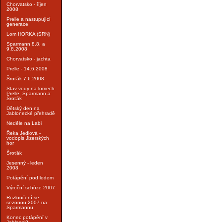
Chorvatsko - říjen
2008
Prelle a nastupující
generace
Lom HORKA (SRN)
Sparmann 8.8. a
9.8.2008
Chorvatsko - jachta
Prelle - 14.6.2008
Šroťák 7.6.2008
Stav vody na lomech
Prelle, Sparmann a
Šroťák
Dětský den na
Jablonecké přehradě
Neděle na Labi
Řeka Jedlová -
vodopis Jizerských
hor
Šroťák
Jesenný - leden
2008
Potápění pod ledem
Výroční schůze 2007
Rozloučení se
sezonou 2007 na
Sparmannu
Konec potápění v