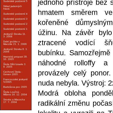
jednoho přístroje bez 
Sudetské podzemí 5
Sklad jaderných
hlavic
hmatem směrem ven
Sudetské podzemí 4
Sudetské podzemí 3
kořeněné důmyslný
Sudetské podzemí 2
Sudetské podzemí 1
úžinu. Na závěr bylo
Jeskyně Stovka 11.
3. 2006
ztracené vodící š
Dolní jezírko v
Macoše 21. 1. 2006
Jeskyně Stovka 8. 1.
bubínku. Samozřejmě 
2006
Hranická propast 28.
10. 2005
náhodné rolloffy a
Štola Děti Izraele 3.
9. 2005
provázely celý ponor.
Cechovní štola -
červen 2005
Francouzské jeskyně
nuda nebyla. Výstroj: 
5/2005
Bartošova pec 2005
Modrá obloha ponděl
Štola Loučná -
Mšeno 16. 12. 2004
Stovka a Macocha
radikální změnu počasí
17. 7. 2004