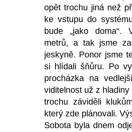
opět trochu jiná než p
ke vstupu do systému
bude „jako doma“. Vi
metrů, a tak jsme za
jeskyně. Ponor jsme te
si hlídali šňůru. Po v
procházka na vedlejš
viditelnost už z hladiny
trochu záviděli klukům
který zde plánovali. Vý
Sobota byla dnem odje