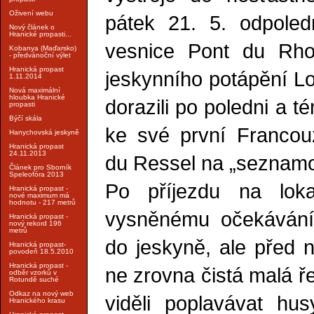
Oživení webu
pátek 21. 5. odpoled
Nový článek o
Hranické propasti...
vesnice Pont du Rho
Kobanya (Maďarsko)
- předvánoční výlet
Hranická propast
jeskynního potápění Lo
1.11.2014
Nová maximální
hloubka Hranické
dorazili po poledni a 
propasti
Býčí skála
ke své první Francou
Hanychovská jeskyně
Hranická propast
24.11.2013
du Ressel na „seznamo
Článek pro Sborník
Speleofóra 2013
Po příjezdu na loka
Hranická propast -
nové maximum má
hodnotu - 217 metrů
vysněnému očekávání 
Hranická propast -
nový rekord 196
metrů
do jeskyně, ale před n
Hranická propast-
povodeň 18.5.2010
Hranická propast -
ne zrovna čistá malá ř
odběr vzorků v
Rotundě suché
Odkaz na nový web
viděli poplavávat hu
Hranického krasu