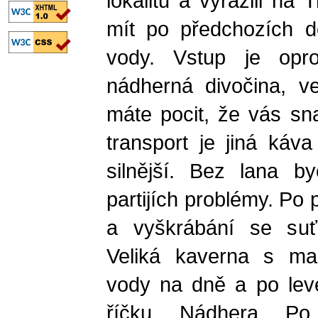
lokalitu a vyrazili na
mít po předchozích d
vody. Vstup je oprot
nádherná divočina, ve
máte pocit, že vás sna
transport je jiná káv
silnější. Bez lana b
partijích problémy. Po
a vyškrábání se suť
Veliká kaverna s ma
vody na dně a po levé
říčku. Nádhera. Po