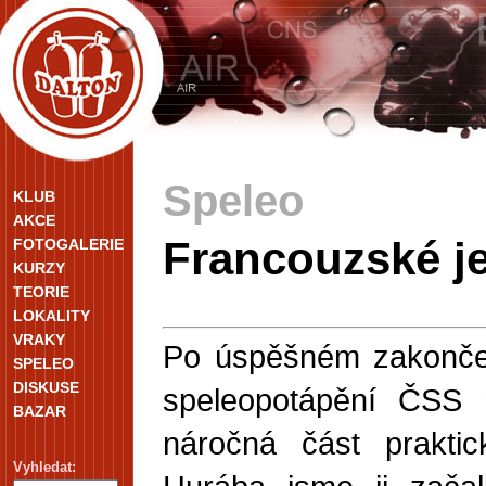
Speleo
KLUB
AKCE
Francouzské j
FOTOGALERIE
KURZY
TEORIE
LOKALITY
VRAKY
Po úspěšném zakončení
SPELEO
DISKUSE
speleopotápění ČSS
BAZAR
náročná část prakti
Vyhledat: