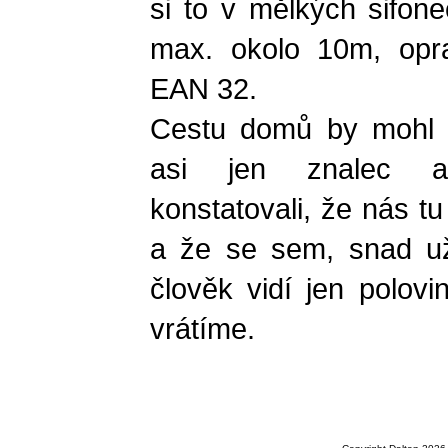
si to v mělkých sifone
max. okolo 10m, oprav
EAN 32.
Cestu domů by mohl 
asi jen znalec as
konstatovali, že nás tu
a že se sem, snad už
člověk vidí jen polovi
vrátíme.