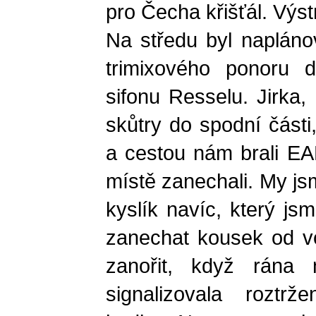
pro Čecha křišťál. Výs
Na středu byl naplán
trimixového ponoru d
sifonu Resselu. Jirka,
skůtry do spodní části
a cestou nám brali EA
místě zanechali. My js
kyslík navíc, který js
zanechat kousek od vc
zanořit, když rána 
signalizovala roztrž