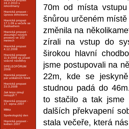
Hranická propast
24.2.2010 s
70m od místa vstupu
rekordmany
Hranická propast -
úprava dekostanu
šnůrou určeném místě s
Hranická propast
17.1.09 a večeře se
Sabbathem
změnila na několikame
Hranická propast -
zkoumání nových
prostorů ve 102
zírali na vstup do s
metrech
Hranická propast
4.12.2008
širokou hlavní chodb
Hranická propast
11.9.2008 za účasti
vzácné návštěvy
jsme postupovali na n
SPELEOFÓRUM
2008
22m, kde se jeskyně
Hranická propast -
pár unikátních fotek
Hranická propast
studnou padá do 46m
22.3.2008
Jak letos zimují
netopýři ?
to stačilo a tak jsme 
Hranická propast -
17. srpna 2007
dalších překvapení sob
Miltitz
Speleologický den
stala večeře, která ná
Hranická propast -
květen 2007