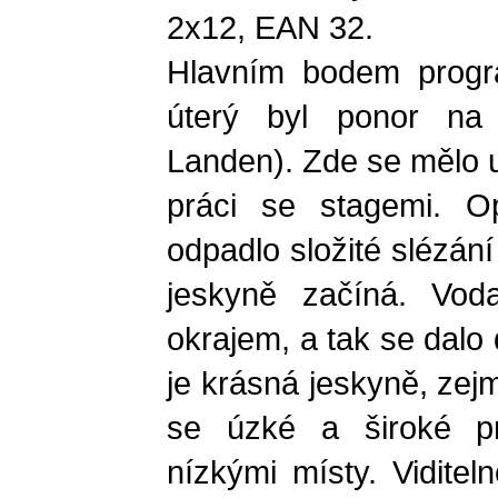
2x12, EAN 32.
Hlavním bodem progr
úterý byl ponor na
Landen). Zde se mělo uk
práci se stagemi. O
odpadlo složité slézán
jeskyně začíná. Vo
okrajem, a tak se dalo
je krásná jeskyně, zejm
se úzké a široké pr
nízkými místy. Viditel