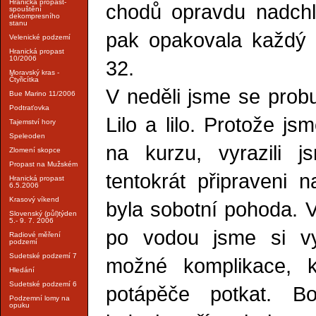
Hranická propast-
chodů opravdu nadchla
spouštění
dekompresního
stanu
pak opakovala každý 
Velenické podzemí
Hranická propast
10/2006
32.
Moravský kras -
Čtyřicítka
V neděli jsme se probu
Bue Marino 11/2006
Podtraťovka
Lilo a lilo. Protože j
Tajemství hory
Speleoden
na kurzu, vyrazili 
Zlomení skopce
Propast na Mužském
tentokrát připraveni 
Hranická propast
6.5.2006
Krasový víkend
byla sobotní pohoda. 
Slovenský (půl)týden
5.- 9. 7. 2006
po vodou jsme si vy
Radiové měření
podzemí
Sudetské podzemí 7
možné komplikace, k
Hledání
Sudetské podzemí 6
potápěče potkat. B
Podzemní lomy na
opuku