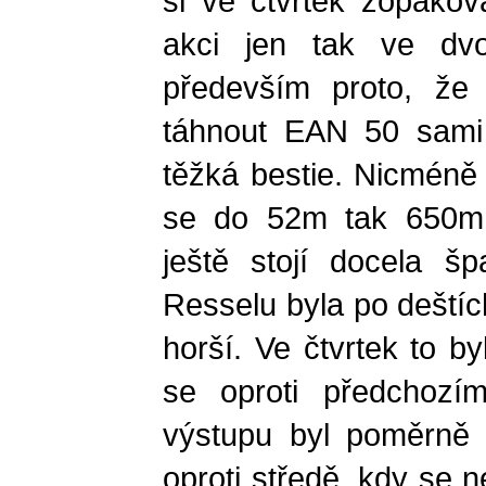
si ve čtvrtek zopakov
akci jen tak ve dvo
především proto, že
táhnout EAN 50 sami
těžká bestie. Nicméně 
se do 52m tak 650m
ještě stojí docela špa
Resselu byla po deštíc
horší. Ve čtvrtek to b
se oproti předchozí
výstupu byl poměrně 
oproti středě, kdy se 