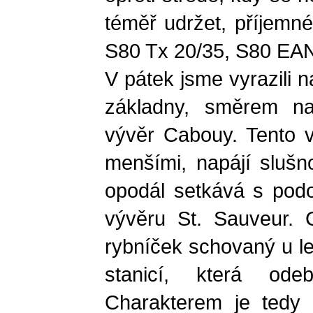
téměř udržet, příjemné
S80 Tx 20/35, S80 EAN
V pátek jsme vyrazili 
základny, směrem n
vývěr Cabouy. Tento v
menšími, napájí slušn
opodál setkává s podo
vývěru St. Sauveur. 
rybníček schovaný u le
stanicí, která od
Charakterem je tedy t