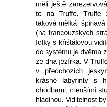
měli ještě zarezervov
to na Truffe. Truffe
taková mělká, špinavá 
(na francouzských str
fotky s křištálovou vidi
do systému je dvěma z
ze dna jezírka. V Truf
v předchozích jeskyn
krásné labyrinty s ho
chodbami, menšími st
hladinou. Viditelnost b