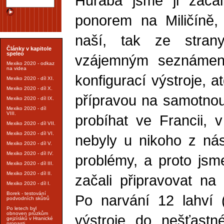
Hurába jsme ji začal
ponorem na Miličíně, 
naší, tak ze strany
Články v kapitole
speleo
vzájemným seznámen
Mexiko 2020 - odkaz
na videa
konfigurací výstroje, a
Mexiko 2020 - díl XI.
Mexiko 2020 - díl X.
přípravou na samotnou 
Mexiko 2020 - díl IX.
Mexiko 2020 - díl
VIII.
probíhat ve Francii, v
Mexiko 2020 - díl VII.
Mexiko 2020 - díl VI.
nebyly u nikoho z nás
Mexiko 2020 - díl V.
Mexiko 2020 - díl IV.
problémy, a proto js
Mexiko 2020 - díl III.
Mexiko 2020 - díl II.
začali připravovat na
Mexiko 2020 - díl I.
Borek - testování
Po narvání 12 lahví 
podvodních skůtrů
Po letech byl
obnoven průzkům
výstroje do nešťast
gejzíráků v Hranické
propasti