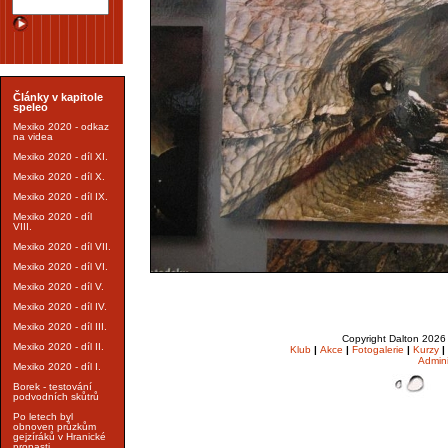
Články v kapitole
speleo
Mexiko 2020 - odkaz
na videa
Mexiko 2020 - díl XI.
Mexiko 2020 - díl X.
Mexiko 2020 - díl IX.
Mexiko 2020 - díl
VIII.
Mexiko 2020 - díl VII.
Mexiko 2020 - díl VI.
Mexiko 2020 - díl V.
Mexiko 2020 - díl IV.
Mexiko 2020 - díl III.
Copyright Dalton 202
Mexiko 2020 - díl II.
Klub
|
Akce
|
Fotogalerie
|
Kurzy
|
Admin
Mexiko 2020 - díl I.
Borek - testování
podvodních skůtrů
Po letech byl
obnoven průzkům
gejzíráků v Hranické
propasti