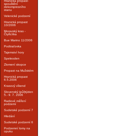
Hranická propast-
spouštění
dekompresního
stanu
Velenické podzemí
Hranická propast
10/2006
Moravský kras -
Čtyřicítka
Bue Marino 11/2006
Podtraťovka
Tajemství hory
Speleoden
Zlomení skopce
Propast na Mužském
Hranická propast
6.5.2006
Krasový víkend
Slovenský (půl)týden
5.- 9. 7. 2006
Radiové měření
podzemí
Sudetské podzemí 7
Hledání
Sudetské podzemí 6
Podzemní lomy na
opuku