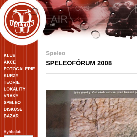
Speleo
KLUB
SPELEOFÓRUM 2008
AKCE
FOTOGALERIE
KURZY
TEORIE
LOKALITY
VRAKY
SPELEO
DISKUSE
BAZAR
Vyhledat: