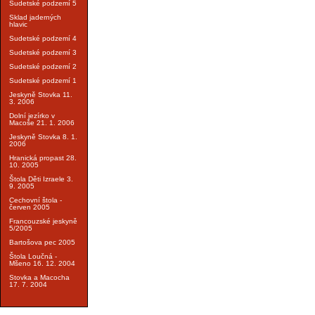
Sudetské podzemí 5
Sklad jaderných
hlavic
Sudetské podzemí 4
Sudetské podzemí 3
Sudetské podzemí 2
Sudetské podzemí 1
Jeskyně Stovka 11.
3. 2006
Dolní jezírko v
Macoše 21. 1. 2006
Jeskyně Stovka 8. 1.
2006
Hranická propast 28.
10. 2005
Štola Děti Izraele 3.
9. 2005
Cechovní štola -
červen 2005
Francouzské jeskyně
5/2005
Bartošova pec 2005
Štola Loučná -
Mšeno 16. 12. 2004
Stovka a Macocha
17. 7. 2004