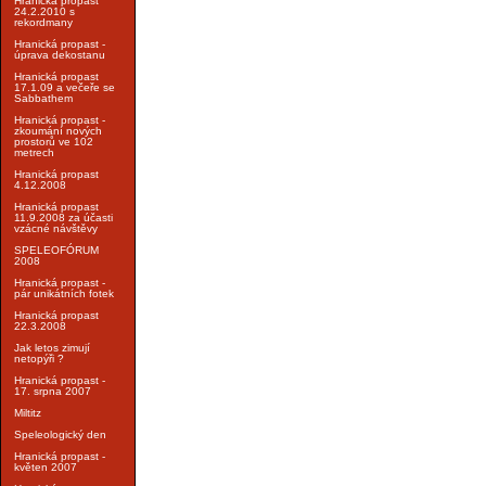
Hranická propast
24.2.2010 s
rekordmany
Hranická propast -
úprava dekostanu
Hranická propast
17.1.09 a večeře se
Sabbathem
Hranická propast -
zkoumání nových
prostorů ve 102
metrech
Hranická propast
4.12.2008
Hranická propast
11.9.2008 za účasti
vzácné návštěvy
SPELEOFÓRUM
2008
Hranická propast -
pár unikátních fotek
Hranická propast
22.3.2008
Jak letos zimují
netopýři ?
Hranická propast -
17. srpna 2007
Miltitz
Speleologický den
Hranická propast -
květen 2007