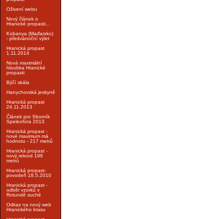
Oživení webu
Nový článek o
Hranické propasti...
Kobanya (Maďarsko)
- předvánoční výlet
Hranická propast
1.11.2014
Nová maximální
hloubka Hranické
propasti
Býčí skála
Hanychovská jeskyně
Hranická propast
24.11.2013
Článek pro Sborník
Speleofóra 2013
Hranická propast -
nové maximum má
hodnotu - 217 metrů
Hranická propast -
nový rekord 196
metrů
Hranická propast-
povodeň 18.5.2010
Hranická propast -
odběr vzorků v
Rotundě suché
Odkaz na nový web
Hranického krasu