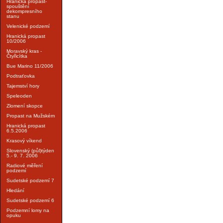
Hranická propast-
spouštění
dekompresního
stanu
Velenické podzemí
Hranická propast
10/2006
Moravský kras -
Čtyřicítka
Bue Marino 11/2006
Podtraťovka
Tajemství hory
Speleoden
Zlomení skopce
Propast na Mužském
Hranická propast
6.5.2006
Krasový víkend
Slovenský (půl)týden
5.- 9. 7. 2006
Radiové měření
podzemí
Sudetské podzemí 7
Hledání
Sudetské podzemí 6
Podzemní lomy na
opuku