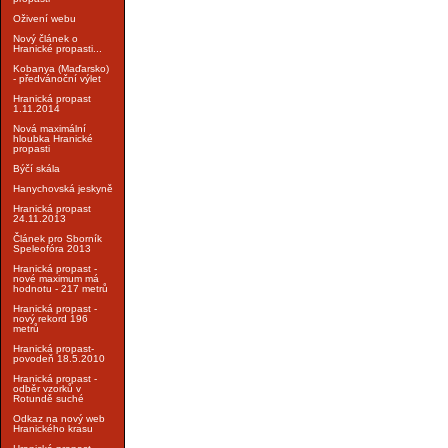
Oživení webu
Nový článek o
Hranické propasti...
Kobanya (Maďarsko)
- předvánoční výlet
Hranická propast
1.11.2014
Nová maximální
hloubka Hranické
propasti
Býčí skála
Hanychovská jeskyně
Hranická propast
24.11.2013
Článek pro Sborník
Speleofóra 2013
Hranická propast -
nové maximum má
hodnotu - 217 metrů
Hranická propast -
nový rekord 196
metrů
Hranická propast-
povodeň 18.5.2010
Hranická propast -
odběr vzorků v
Rotundě suché
Odkaz na nový web
Hranického krasu