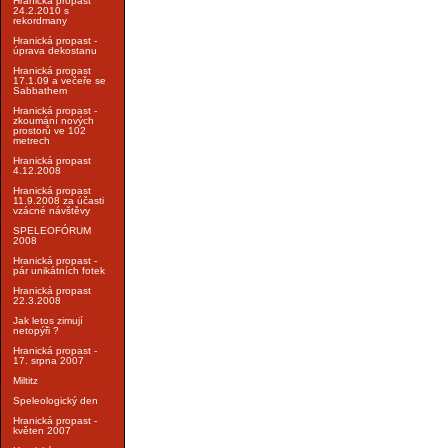
Hranická propast
24.2.2010 s
rekordmany
Hranická propast -
úprava dekostanu
Hranická propast
17.1.09 a večeře se
Sabbathem
Hranická propast -
zkoumání nových
prostorů ve 102
metrech
Hranická propast
4.12.2008
Hranická propast
11.9.2008 za účasti
vzácné návštěvy
SPELEOFÓRUM
2008
Hranická propast -
pár unikátních fotek
Hranická propast
22.3.2008
Jak letos zimují
netopýři ?
Hranická propast -
17. srpna 2007
Miltitz
Speleologický den
Hranická propast -
květen 2007