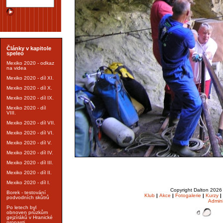
Články v kapitole
speleo
Mexiko 2020 - odkaz
na videa
Mexiko 2020 - díl XI.
Mexiko 2020 - díl X.
Mexiko 2020 - díl IX.
Mexiko 2020 - díl
VIII.
Mexiko 2020 - díl VII.
Mexiko 2020 - díl VI.
Mexiko 2020 - díl V.
Mexiko 2020 - díl IV.
Mexiko 2020 - díl III.
Mexiko 2020 - díl II.
Mexiko 2020 - díl I.
Copyright Dalton 202
Borek - testování
Klub
|
Akce
|
Fotogalerie
|
Kurzy
|
podvodních skůtrů
Admin
Po letech byl
obnoven průzkům
gejzíráků v Hranické
propasti