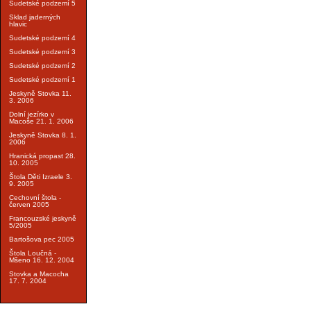
Sudetské podzemí 5
Sklad jaderných
hlavic
Sudetské podzemí 4
Sudetské podzemí 3
Sudetské podzemí 2
Sudetské podzemí 1
Jeskyně Stovka 11.
3. 2006
Dolní jezírko v
Macoše 21. 1. 2006
Jeskyně Stovka 8. 1.
2006
Hranická propast 28.
10. 2005
Štola Děti Izraele 3.
9. 2005
Cechovní štola -
červen 2005
Francouzské jeskyně
5/2005
Bartošova pec 2005
Štola Loučná -
Mšeno 16. 12. 2004
Stovka a Macocha
17. 7. 2004