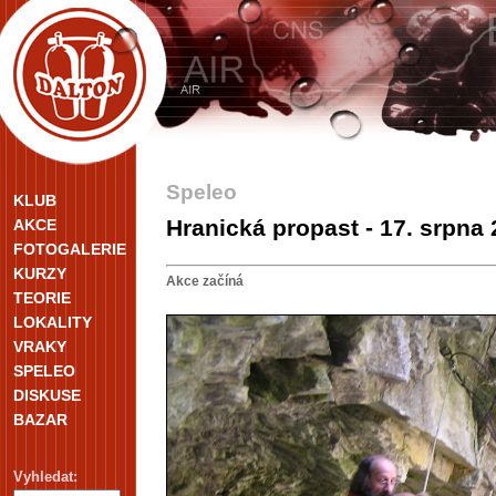
Speleo
KLUB
Hranická propast - 17. srpna
AKCE
FOTOGALERIE
KURZY
Akce začíná
TEORIE
LOKALITY
VRAKY
SPELEO
DISKUSE
BAZAR
Vyhledat: