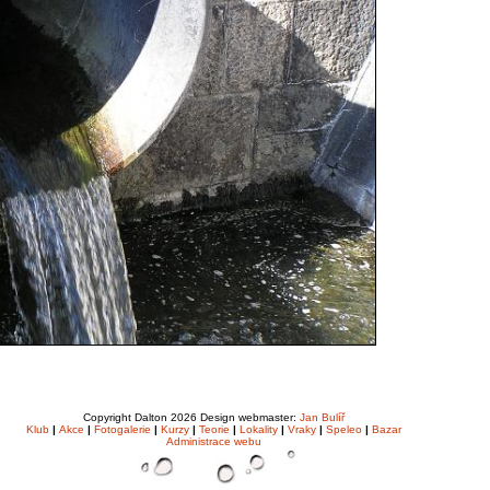
Copyright Dalton 2026 Design webmaster:
Jan Bulíř
Klub
|
Akce
|
Fotogalerie
|
Kurzy
|
Teorie
|
Lokality
|
Vraky
|
Speleo
|
Bazar
Administrace webu