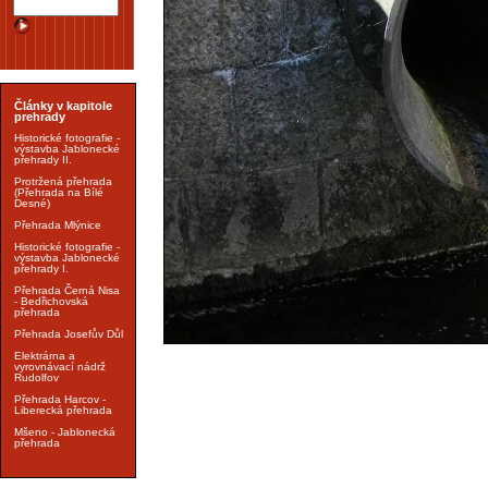
Články v kapitole
prehrady
Historické fotografie -
výstavba Jablonecké
přehrady II.
Protržená přehrada
(Přehrada na Bílé
Desné)
Přehrada Mlýnice
Historické fotografie -
výstavba Jablonecké
přehrady I.
Přehrada Černá Nisa
- Bedřichovská
přehrada
Přehrada Josefův Důl
Elektrárna a
vyrovnávací nádrž
Rudolfov
Přehrada Harcov -
Liberecká přehrada
Mšeno - Jablonecká
přehrada