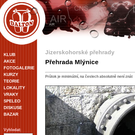
Jizerskohorské přehrady
KLUB
Přehrada Mlýnice
AKCE
FOTOGALERIE
KURZY
Průtok je minimální, na česlech absolutně není znát
TEORIE
LOKALITY
VRAKY
SPELEO
DISKUSE
BAZAR
Vyhledat: