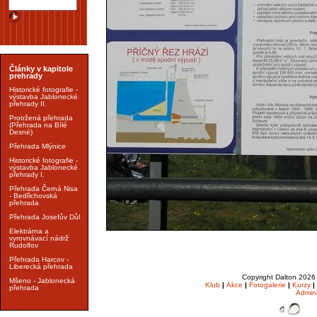
Články v kapitole
prehrady
Historické fotografie -
výstavba Jablonecké
přehrady II.
Protržená přehrada
(Přehrada na Bílé
Desné)
Přehrada Mlýnice
Historické fotografie -
výstavba Jablonecké
přehrady I.
Přehrada Černá Nisa
- Bedřichovská
přehrada
Přehrada Josefův Důl
Elektrárna a
vyrovnávací nádrž
Rudolfov
Přehrada Harcov -
Liberecká přehrada
Copyright Dalton 202
Mšeno - Jablonecká
Klub
|
Akce
|
Fotogalerie
|
Kurzy
|
přehrada
Admin