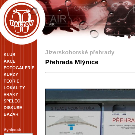
Jizerskohorské přehrady
KLUB
Přehrada Mlýnice
AKCE
FOTOGALERIE
KURZY
TEORIE
LOKALITY
VRAKY
SPELEO
DISKUSE
BAZAR
Vyhledat: